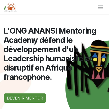
Se rendre au contenu
L'ONG ANANSI Mentoring
Academy défend le
développement d'un
Leadership humaniste et
disruptif en Afrique
francophone.
DEVENIR MENTOR