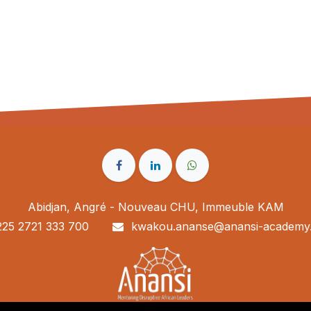
Abidjan, Angré - Nouveau CHU, Immeuble KAM
225 2721 333 700
kwakou.ananse@anansi-academy.