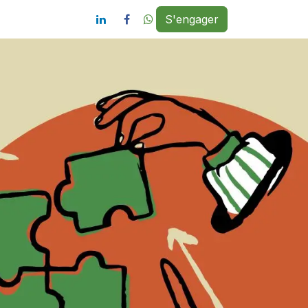
G
S'engager